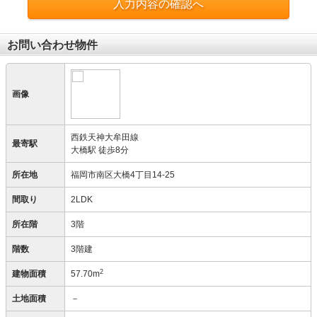
入力内容の確認へ
お問い合わせ物件
画像
西鉄天神大牟田線
最寄駅
大橋駅 徒歩8分
所在地
福岡市南区大橋4丁目14-25
間取り
2LDK
所在階
3階
階数
3階建
2
建物面積
57.70m
土地面積
－