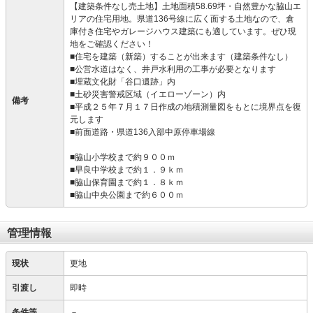
【建築条件なし売土地】土地面積58.69坪・自然豊かな脇山エ
リアの住宅用地。県道136号線に広く面する土地なので、倉
庫付き住宅やガレージハウス建築にも適しています。ぜひ現
地をご確認ください！
■住宅を建築（新築）することが出来ます（建築条件なし）
■公営水道はなく、井戸水利用の工事が必要となります
■埋蔵文化財「谷口遺跡」内
■土砂災害警戒区域（イエローゾーン）内
備考
■平成２５年７月１７日作成の地積測量図をもとに境界点を復
元します
■前面道路・県道136入部中原停車場線
■脇山小学校まで約９００ｍ
■早良中学校まで約１．９ｋｍ
■脇山保育園まで約１．８ｋｍ
■脇山中央公園まで約６００ｍ
管理情報
現状
更地
引渡し
即時
条件等
－