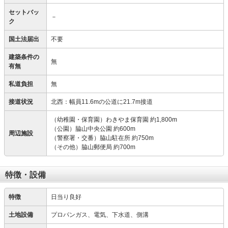
セットバッ
－
ク
国土法届出
不要
建築条件の
無
有無
私道負担
無
接道状況
北西：幅員11.6mの公道に21.7m接道
（幼稚園・保育園）わきやま保育園 約1,800m
（公園）脇山中央公園 約600m
周辺施設
（警察署・交番）脇山駐在所 約750m
（その他）脇山郵便局 約700m
特徴・設備
特徴
日当り良好
土地設備
プロパンガス、電気、下水道、側溝