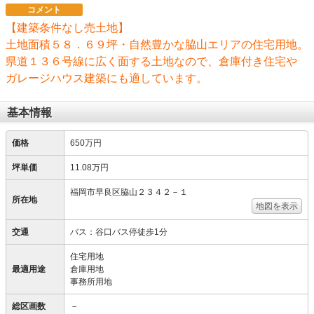
コメント
【建築条件なし売土地】
土地面積５８．６９坪・自然豊かな脇山エリアの住宅用地。
県道１３６号線に広く面する土地なので、倉庫付き住宅や
ガレージハウス建築にも適しています。
基本情報
価格
650万円
坪単価
11.08万円
福岡市早良区脇山２３４２－１
所在地
地図を表示
交通
バス：谷口バス停徒歩1分
住宅用地
最適用途
倉庫用地
事務所用地
総区画数
－