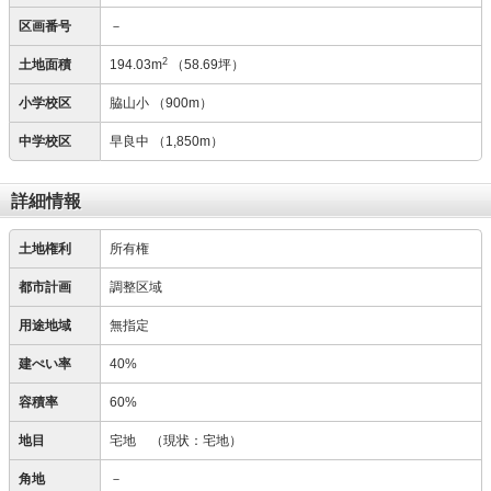
区画番号
－
2
土地面積
194.03m
（58.69坪）
小学校区
脇山小
（900m）
中学校区
早良中
（1,850m）
詳細情報
土地権利
所有権
都市計画
調整区域
用途地域
無指定
建ぺい率
40%
容積率
60%
地目
宅地
（現状：宅地）
角地
－