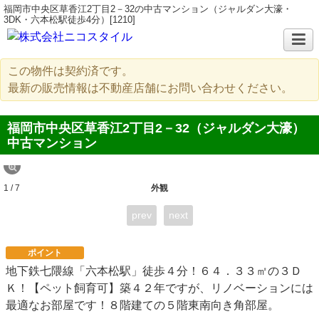
福岡市中央区草香江2丁目2－32の中古マンション（ジャルダン大濠・
3DK・六本松駅徒歩4分）[1210]
この物件は契約済です。
最新の販売情報は不動産店舗にお問い合わせください。
福岡市中央区草香江2丁目2－32（ジャルダン大濠）
中古マンション
1 / 7
外観
prev
next
ポイント
地下鉄七隈線「六本松駅」徒歩４分！６４．３３㎡の３Ｄ
Ｋ！【ペット飼育可】築４２年ですが、リノベーションには
最適なお部屋です！８階建ての５階東南向き角部屋。