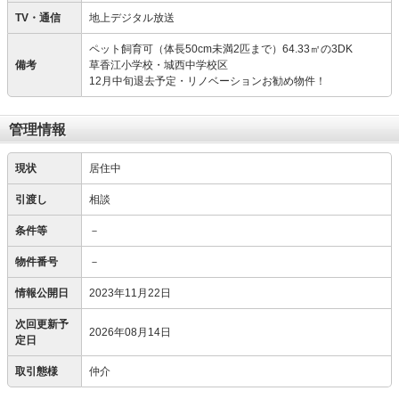
TV・通信
地上デジタル放送
ペット飼育可（体長50cm未満2匹まで）64.33㎡の3DK
備考
草香江小学校・城西中学校区
12月中旬退去予定・リノベーションお勧め物件！
管理情報
現状
居住中
引渡し
相談
条件等
－
物件番号
－
情報公開日
2023年11月22日
次回更新予
2026年08月14日
定日
取引態様
仲介