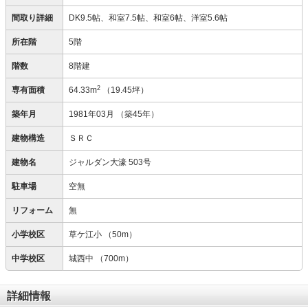
間取り詳細
DK9.5帖、和室7.5帖、和室6帖、洋室5.6帖
所在階
5階
階数
8階建
2
専有面積
64.33m
（19.45坪）
築年月
1981年03月
（築45年）
建物構造
ＳＲＣ
建物名
ジャルダン大濠 503号
駐車場
空無
リフォーム
無
小学校区
草ケ江小
（50m）
中学校区
城西中
（700m）
詳細情報