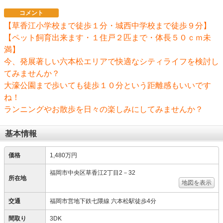
コメント
【草香江小学校まで徒歩１分・城西中学校まで徒歩９分】
【ペット飼育出来ます・１住戸２匹まで・体長５０ｃｍ未
満】
今、発展著しい六本松エリアで快適なシティライフを検討し
てみませんか？
大濠公園まで歩いても徒歩１０分という距離感もいいです
ね！
ランニングやお散歩を日々の楽しみにしてみませんか？
基本情報
価格
1,480万円
福岡市中央区草香江2丁目2－32
所在地
地図を表示
交通
福岡市営地下鉄七隈線 六本松駅徒歩4分
間取り
3DK