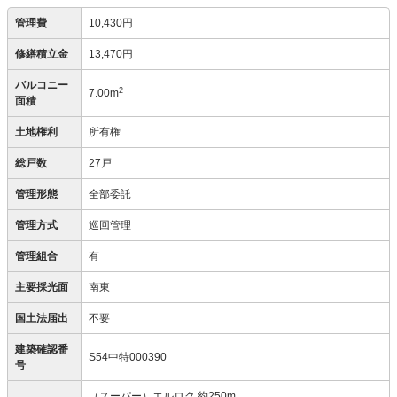
管理費
10,430円
修繕積立金
13,470円
バルコニー
2
7.00m
面積
土地権利
所有権
総戸数
27戸
管理形態
全部委託
管理方式
巡回管理
管理組合
有
主要採光面
南東
国土法届出
不要
建築確認番
S54中特000390
号
（スーパー）エルロク 約250m