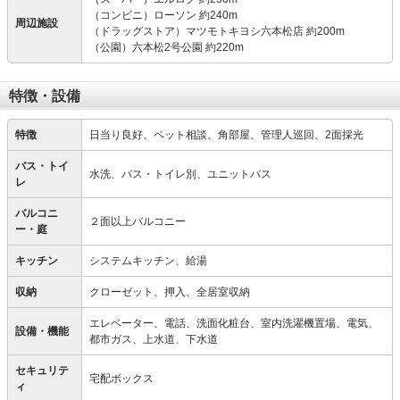
（コンビニ）ローソン 約240m
周辺施設
（ドラッグストア）マツモトキヨシ六本松店 約200m
（公園）六本松2号公園 約220m
特徴・設備
特徴
日当り良好、ペット相談、角部屋、管理人巡回、2面採光
バス・トイ
水洗、バス・トイレ別、ユニットバス
レ
バルコニ
２面以上バルコニー
ー・庭
キッチン
システムキッチン、給湯
収納
クローゼット、押入、全居室収納
エレベーター、電話、洗面化粧台、室内洗濯機置場、電気、
設備・機能
都市ガス、上水道、下水道
セキュリテ
宅配ボックス
ィ