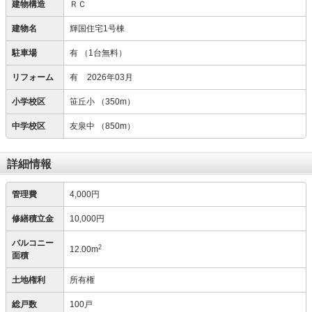
建物構造
ＲＣ
建物名
輝国住宅1号棟
駐車場
有
（1台無料）
リフォーム
有
2026年03月
小学校区
笹丘小
（350m）
中学校区
友泉中
（850m）
詳細情報
管理費
4,000円
修繕積立金
10,000円
バルコニー
2
12.00m
面積
土地権利
所有権
総戸数
100戸