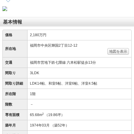
基本情報
価格
2,180万円
福岡市中央区輝国2丁目12-12
所在地
地図を表示
交通
福岡市営地下鉄七隈線 六本松駅徒歩13分
間取り
3LDK
間取り詳細
LDK14帖、和室6帖、洋室6帖、洋室4.5帖
所在階
1階
階数
－
2
専有面積
65.68m
（19.86坪）
築年月
1974年03月
（築52年）