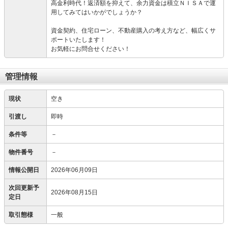
高金利時代！返済額を抑えて、余力資金は積立ＮＩＳＡで運
用してみてはいかがでしょうか？
資金契約、住宅ローン、不動産購入の考え方など、幅広くサ
ポートいたします！
お気軽にお問合せください！
管理情報
現状
空き
引渡し
即時
条件等
－
物件番号
－
情報公開日
2026年06月09日
次回更新予
2026年08月15日
定日
取引態様
一般