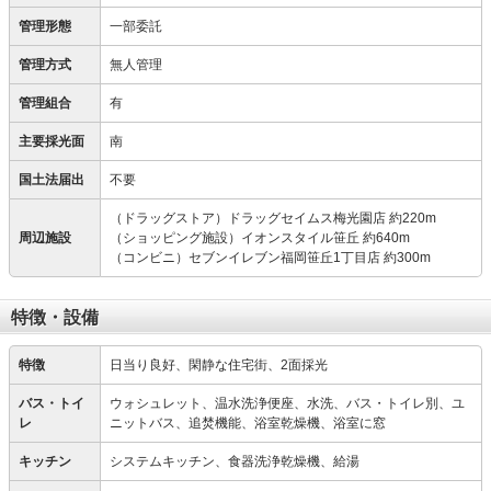
管理形態
一部委託
管理方式
無人管理
管理組合
有
主要採光面
南
国土法届出
不要
（ドラッグストア）ドラッグセイムス梅光園店 約220m
周辺施設
（ショッピング施設）イオンスタイル笹丘 約640m
（コンビニ）セブンイレブン福岡笹丘1丁目店 約300m
特徴・設備
特徴
日当り良好、閑静な住宅街、2面採光
バス・トイ
ウォシュレット、温水洗浄便座、水洗、バス・トイレ別、ユ
レ
ニットバス、追焚機能、浴室乾燥機、浴室に窓
キッチン
システムキッチン、食器洗浄乾燥機、給湯