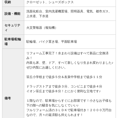
収納
クローゼット、シューズボックス
洗面化粧台、室内洗濯機置場、照明器具、電気、都市ガス、
設備・機能
上水道、下水道
セキュリテ
火災警報器（報知機）
ィ
駐車場/駐輪
駐輪場、バイク置き場、平面駐車場
場
リフォーム工事完了！水まわり設備はすべて新品に交換済
み！
内装も床、壁、ドア、すべて新しくなり生まれ変わりました♪
ぜひ内覧にお越しください。
笹丘小学校まで徒歩５分＆友泉中学校まで徒歩１１分
ドラッグストアまで徒歩３分、コンビニまで徒歩４分
イオン笹丘まで徒歩８分！とにかく便利な立地です♪
備考
１階なので、駐車場からすぐにお部屋です！小さなお子様も
下の階への騒音を気にしなくていい♪
フルリフォーム済の３ＬＤＫで駐車場付き！２０００万円台
なので、月々の返済額も抑えられます！