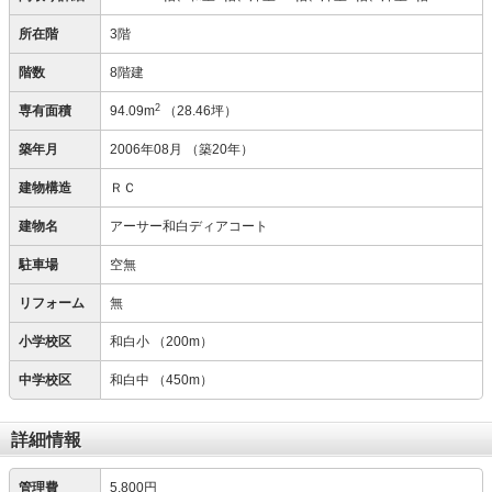
所在階
3階
階数
8階建
2
専有面積
94.09m
（28.46坪）
築年月
2006年08月
（築20年）
建物構造
ＲＣ
建物名
アーサー和白ディアコート
駐車場
空無
リフォーム
無
小学校区
和白小
（200m）
中学校区
和白中
（450m）
詳細情報
管理費
5,800円