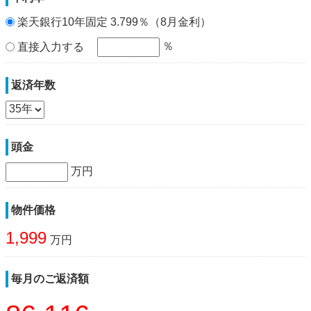
楽天銀行10年固定 3.799％（8月金利）
％
直接入力する
返済年数
頭金
万円
物件価格
1,999
万円
毎月のご返済額