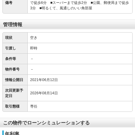
備考
で徒歩6分 ■スーパーまで徒歩2分 ■公園、郵便局まで徒歩
3分 ■明るくて、風通しのいい角部屋
管理情報
現状
空き
引渡し
即時
条件等
－
物件番号
－
情報公開日
2021年06月12日
次回更新予
2026年08月14日
定日
取引態様
専任
この物件でローンシミュレーションする
年利率