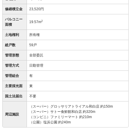
修繕積立金
23,520円
バルコニー
2
19.57m
面積
土地権利
所有権
総戸数
59戸
管理形態
全部委託
管理方式
日勤管理
管理組合
有
主要採光面
東
国土法届出
不要
（スーパー）グロッサリアトライアル和白店 約150m
（スーパー）サトー食鮮館和白店 約320m
周辺施設
（コンビニ）ファミリーマート 約210m
（公園）塩浜公園 約240m