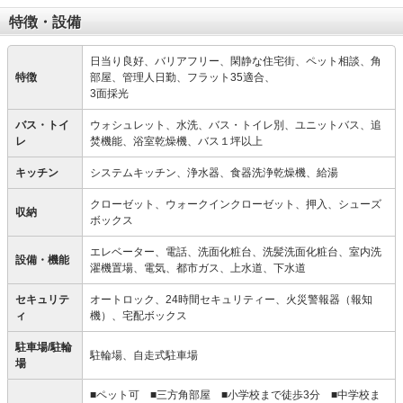
特徴・設備
日当り良好、バリアフリー、閑静な住宅街、ペット相談、角
特徴
部屋、管理人日勤、フラット35適合、
3面採光
バス・トイ
ウォシュレット、水洗、バス・トイレ別、ユニットバス、追
レ
焚機能、浴室乾燥機、バス１坪以上
キッチン
システムキッチン、浄水器、食器洗浄乾燥機、給湯
クローゼット、ウォークインクローゼット、押入、シューズ
収納
ボックス
エレベーター、電話、洗面化粧台、洗髪洗面化粧台、室内洗
設備・機能
濯機置場、電気、都市ガス、上水道、下水道
セキュリテ
オートロック、24時間セキュリティー、火災警報器（報知
ィ
機）、宅配ボックス
駐車場/駐輪
駐輪場、自走式駐車場
場
■ペット可 ■三方角部屋 ■小学校まで徒歩3分 ■中学校ま