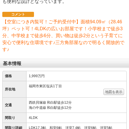
も便利な設計となっています。
コメント
【空室につき内覧可！ご予約受付中】面積94.09㎡（28.46
坪）ペット可！4LDKの広いお部屋です！小学校まで徒歩3
分、中学校まで徒歩6分、買い物は徒歩2分という子育てに
安心で便利な住環境です♪三方角部屋なので明るく開放的で
す♪
基本情報
価格
1,999万円
福岡市東区塩浜1丁目
所在地
地図を表示
西鉄貝塚線 和白駅徒歩12分
交通
海の中道線 和白駅徒歩12分
間取り
4LDK
間取り詳細
LDK17.3帖、和室6帖、洋室7.4帖、洋室6帖、洋室5帖