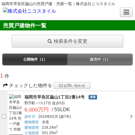
福岡市早良区脇山の売買戸建・売家一覧｜株式会社ニコスタイル
売買戸建物件一覧
検索条件を変更
公開物件（1）
販売中（1）
1
件
チェックした物件を
お問い合わせ
福岡市早良区脇山1丁目2番14号
新着
野芥駅
バス17分
徒歩5分
6,000万円
/ 5SLDK
築年月
2019年02月
(築7年)
建物構造
木造
2
建物面積
218.24m
2
土地面積
551.35m