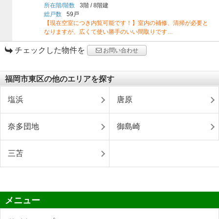
所在階/階数
3階
/
8階建
総戸数
59戸
【現在空室につき内覧可能です！】室内の補修、清掃が必要と
なりますが、広くて使い勝手のいい間取りです…
チェックした物件を
お問い合わせ
福岡市東区の他のエリアを探す
塩浜
唐原
奈多団地
御島崎
三苫
メニュー