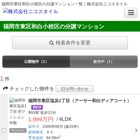
福岡市東区和白小校区の分譲マンション一覧｜株式会社ニコスタイル
福岡市東区和白小校区の分譲マンション
検索条件を変更
公開物件（1）
販売中（1）
1
件
チェックした物件を
お問い合わせ
福岡市東区塩浜1丁目（アーサー和白ディアコート）
契約済
和白駅
徒歩12分
1,999万円
/ 4LDK
築年月
2006年08月
(築20年)
マンション
建物構造
ＲＣ
2
専有面積
94.09m